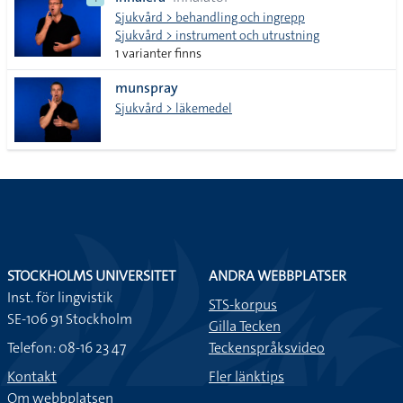
lista
Sjukvård > behandling och ingrepp
Sjukvård > instrument och utrustning
1 varianter finns
munspray
Sjukvård > läkemedel
STOCKHOLMS UNIVERSITET
ANDRA WEBBPLATSER
Inst. för lingvistik
STS-korpus
SE-106 91 Stockholm
Gilla Tecken
Telefon: 08-16 23 47
Teckenspråksvideo
Kontakt
Fler länktips
Om webbplatsen