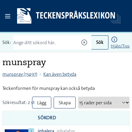
Sök:
Sök
Hjälp/Tips
munspray
munspray (13497)
Kan även betyda
Teckenformen för munspray kan också betyda
Sökresultat: 2 st
Lägg
Skapa
till
PDF
SÖKORD
alla i
inhalera
inhalator
1