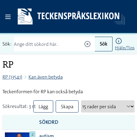
Sök:
Sök
Hjälp/Tips
RP
RP (13541)
Kan även betyda
Teckenformen för RP kan också betyda
Sökresultat: 3 st
Lägg
Skapa
till
PDF
SÖKORD
alla i
2
autism