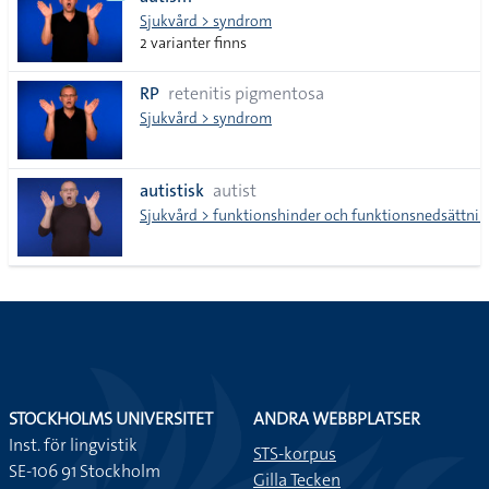
lista
Sjukvård > syndrom
2 varianter finns
RP
retenitis pigmentosa
Sjukvård > syndrom
autistisk
autist
Sjukvård > funktionshinder och funktionsnedsättnin
STOCKHOLMS UNIVERSITET
ANDRA WEBBPLATSER
Inst. för lingvistik
STS-korpus
SE-106 91 Stockholm
Gilla Tecken