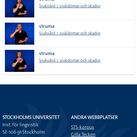
lista
Sjukvård > sjukdomar och skador
struma
Sjukvård > sjukdomar och skador
struma
Sjukvård > sjukdomar och skador
STOCKHOLMS UNIVERSITET
ANDRA WEBBPLATSER
Inst. för lingvistik
STS-korpus
SE-106 91 Stockholm
Gilla Tecken