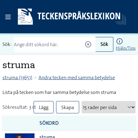
Sök:
Sök
Hjälp/Tips
struma
struma (13651)
Andra tecken med samma betydelse
Lista på tecken som har samma betydelse som struma
Sökresultat: 3 st
Lägg
Skapa
till
PDF
SÖKORD
alla i
struma