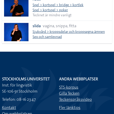
lista
Spel > kortspel > bridge > kortlek
Spel > kortspel > poker
Tecknet är mindre vanligt
slida
vagina, snippa, fitta
Sjukvård > kroppsdelar och kroppsegna ämnen
Sex och samlevnad
STOCKHOLMS UNIVERSITET
ANDRA WEBBPLATSER
Inst. för lingvistik
STS-korpus
SE-106 91 Stockholm
Gilla Tecken
Telefon: 08-16 23 47
Teckenspråksvideo
Kontakt
Fler länktips
Om webbplatsen