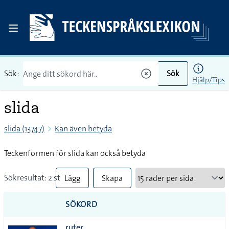
Sök:
Sök
Hjälp/Tips
slida
slida (13747)
Kan även betyda
Teckenformen för slida kan också betyda
Sökresultat: 2 st
Lägg
Skapa
till
PDF
SÖKORD
alla i
ruter