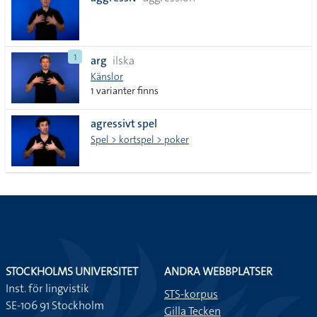
lista
1
arg
ilska
Känslor
1 varianter finns
agressivt spel
Spel > kortspel > poker
STOCKHOLMS UNIVERSITET
ANDRA WEBBPLATSER
Inst. för lingvistik
STS-korpus
SE-106 91 Stockholm
Gilla Tecken