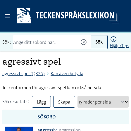
Sök:
Sök
Hjälp/Tips
agressivt spel
agressivt spel (13820)
Kan även betyda
Teckenformen för agressivt spel kan också betyda
Sökresultat: 3 st
Lägg
Skapa
till
PDF
SÖKORD
alla i
aggressiv
aggression