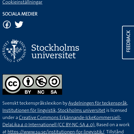
Cookieinställningar
SOCIALA MEDIER
FEEDBACK
Svenskt teckenspråkslexikon by
Avdelningen för teckenspråk,
Institutionen för lingvistik, Stockholms universitet
is licensed
under a
Creative Commons Erkännande-IckeKommersiell-
DelaLika 4.0 Internationell (CC BY-NC-SA 4.0).
Based on a work
at
https://www.su.se/institutionen-for-lingvistik/
. Tillstånd