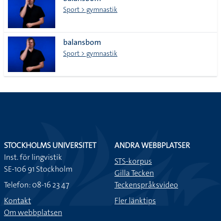
lista
Sport > gymnastik
balansbom
Sport > gymnastik
STOCKHOLMS UNIVERSITET
ANDRA WEBBPLATSER
Inst. för lingvistik
STS-korpus
SE-106 91 Stockholm
Gilla Tecken
Telefon: 08-16 23 47
Teckenspråksvideo
Kontakt
Fler länktips
Om webbplatsen