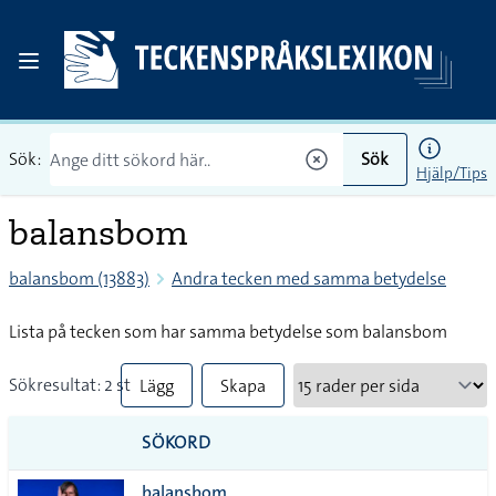
Sök:
Sök
Hjälp/Tips
balansbom
balansbom (13883)
Andra tecken med samma betydelse
Lista på tecken som har samma betydelse som balansbom
Sökresultat: 2 st
Lägg
Skapa
till
PDF
SÖKORD
alla i
balansbom