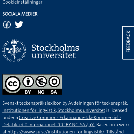
Cookieinställningar
SOCIALA MEDIER
FEEDBACK
Svenskt teckenspråkslexikon by
Avdelningen för teckenspråk,
Institutionen för lingvistik, Stockholms universitet
is licensed
under a
Creative Commons Erkännande-IckeKommersiell-
DelaLika 4.0 Internationell (CC BY-NC-SA 4.0).
Based on a work
at
https://www.su.se/institutionen-for-lingvistik/
. Tillstånd