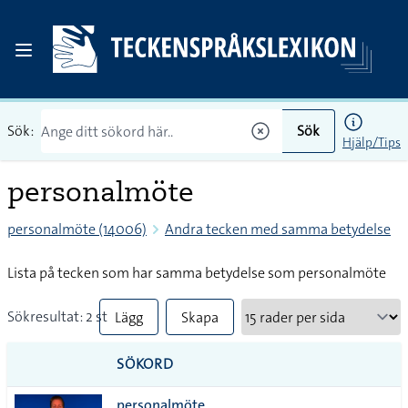
Sök:
Sök
Hjälp/Tips
personalmöte
personalmöte (14006)
Andra tecken med samma betydelse
Lista på tecken som har samma betydelse som personalmöte
Sökresultat: 2 st
Lägg
Skapa
till
PDF
SÖKORD
alla i
personalmöte