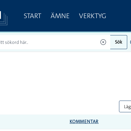
START
ÄMNE
VERKTYG
Sök
Lägg
KOMMENTAR