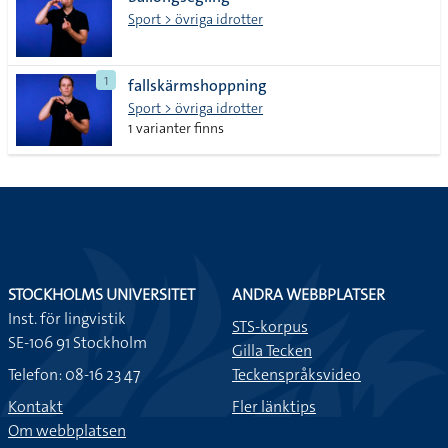
lista
Sport > övriga idrotter
1
fallskärmshoppning
Sport > övriga idrotter
1 varianter finns
STOCKHOLMS UNIVERSITET
ANDRA WEBBPLATSER
Inst. för lingvistik
STS-korpus
SE-106 91 Stockholm
Gilla Tecken
Telefon: 08-16 23 47
Teckenspråksvideo
Kontakt
Fler länktips
Om webbplatsen