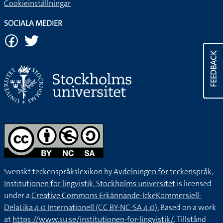
Cookieinställningar
SOCIALA MEDIER
FEEDBACK
Svenskt teckenspråkslexikon by
Avdelningen för teckenspråk,
Institutionen för lingvistik, Stockholms universitet
is licensed
under a
Creative Commons Erkännande-IckeKommersiell-
DelaLika 4.0 Internationell (CC BY-NC-SA 4.0).
Based on a work
at
https://www.su.se/institutionen-for-lingvistik/
. Tillstånd