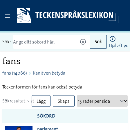
Sök:
Sök
Hjälp/Tips
fans
fans (14066)
Kan även betyda
Teckenformen för fans kan också betyda
Sökresultat: 5 st
Lägg
Skapa
till
PDF
SÖKORD
alla i
parlament