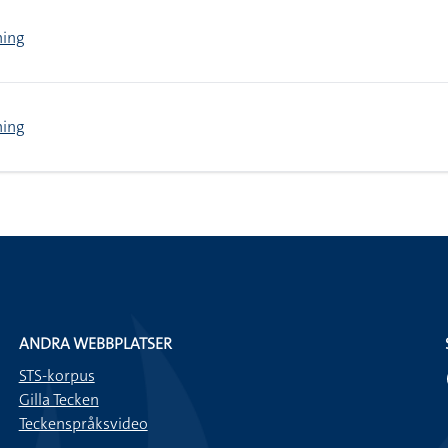
ning
ning
ANDRA WEBBPLATSER
STS-korpus
Gilla Tecken
Teckenspråksvideo