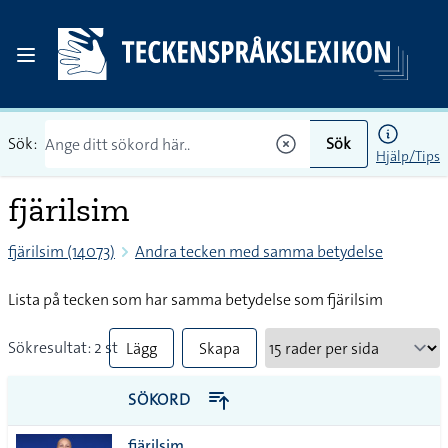
Sök:
Sök
Hjälp/Tips
fjärilsim
fjärilsim (14073)
Andra tecken med samma betydelse
Lista på tecken som har samma betydelse som fjärilsim
Sökresultat: 2 st
Lägg
Skapa
till
PDF
SÖKORD
alla i
fjärilsim