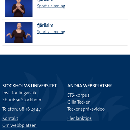
lista
Sport > simning
fjärilsim
Sport > simning
STOCKHOLMS UNIVERSITET
ANDRA WEBBPLATSER
Inst. för lingvistik
STS-korpus
SE-106 91 Stockholm
Gilla Tecken
Telefon: 08-16 23 47
Teckenspråksvideo
Kontakt
Fler länktips
Om webbplatsen