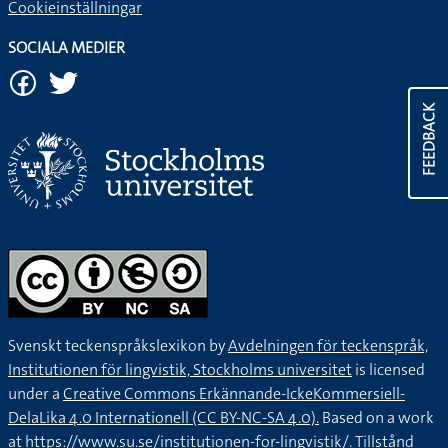
Cookieinställningar
SOCIALA MEDIER
FEEDBACK
Svenskt teckenspråkslexikon by
Avdelningen för teckenspråk,
Institutionen för lingvistik, Stockholms universitet
is licensed
under a
Creative Commons Erkännande-IckeKommersiell-
DelaLika 4.0 Internationell (CC BY-NC-SA 4.0).
Based on a work
at
https://www.su.se/institutionen-for-lingvistik/
. Tillstånd