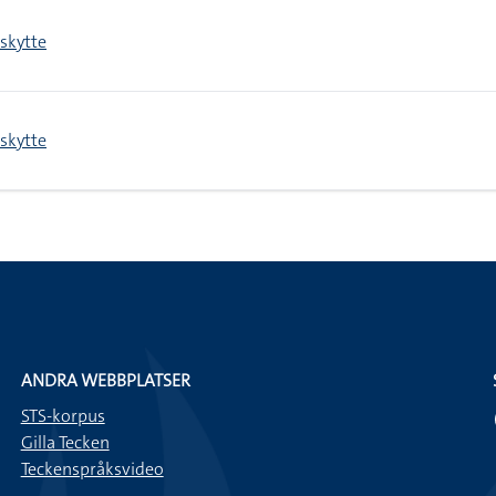
skytte
skytte
ANDRA WEBBPLATSER
STS-korpus
Gilla Tecken
Teckenspråksvideo