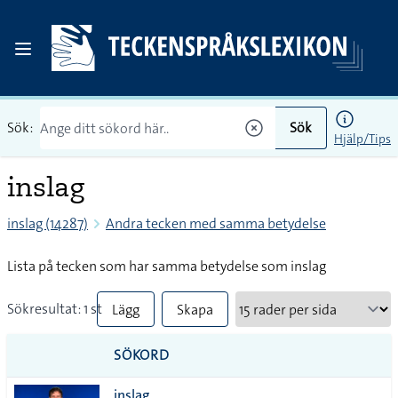
Sök:
Sök
Hjälp/Tips
inslag
inslag (14287)
Andra tecken med samma betydelse
Lista på tecken som har samma betydelse som inslag
Sökresultat: 1 st
Lägg
Skapa
till
PDF
SÖKORD
alla i
inslag