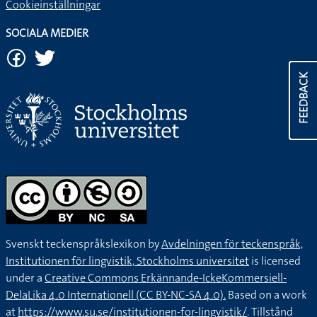
Cookieinställningar
SOCIALA MEDIER
FEEDBACK
Svenskt teckenspråkslexikon by
Avdelningen för teckenspråk,
Institutionen för lingvistik, Stockholms universitet
is licensed
under a
Creative Commons Erkännande-IckeKommersiell-
DelaLika 4.0 Internationell (CC BY-NC-SA 4.0).
Based on a work
at
https://www.su.se/institutionen-for-lingvistik/
. Tillstånd