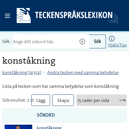
Sök:
Sök
Hjälp/Tips
konståkning
konståkning (14354)
Andra tecken med samma betydelse
Lista på tecken som har samma betydelse som konståkning
Sökresultat: 2 st
Lägg
Skapa
till
PDF
SÖKORD
alla i
konståkning