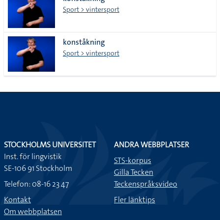
lista
Sport > vintersport
konståkning
Sport > vintersport
STOCKHOLMS UNIVERSITET
ANDRA WEBBPLATSER
Inst. för lingvistik
STS-korpus
SE-106 91 Stockholm
Gilla Tecken
Telefon: 08-16 23 47
Teckenspråksvideo
Kontakt
Fler länktips
Om webbplatsen