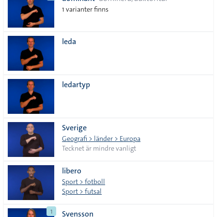
lista
1 varianter finns
leda
ledartyp
Sverige
Geografi > länder > Europa
Tecknet är mindre vanligt
libero
Sport > fotboll
Sport > futsal
1
Svensson