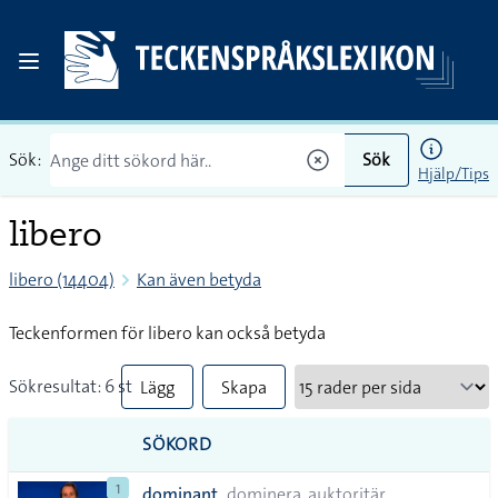
Sök:
Sök
Hjälp/Tips
libero
libero (14404)
Kan även betyda
Teckenformen för libero kan också betyda
Sökresultat: 6 st
Lägg
Skapa
till
PDF
SÖKORD
alla i
1
dominant
dominera, auktoritär