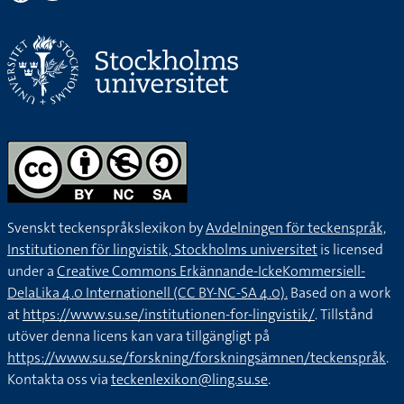
Svenskt teckenspråkslexikon by
Avdelningen för teckenspråk,
Institutionen för lingvistik, Stockholms universitet
is licensed
under a
Creative Commons Erkännande-IckeKommersiell-
DelaLika 4.0 Internationell (CC BY-NC-SA 4.0).
Based on a work
at
https://www.su.se/institutionen-for-lingvistik/
. Tillstånd
utöver denna licens kan vara tillgängligt på
https://www.su.se/forskning/forskningsämnen/teckenspråk
.
Kontakta oss via
teckenlexikon@ling.su.se
.