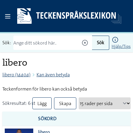
Sök:
Sök
Hjälp/Tips
libero
libero (14404)
Kan även betyda
Teckenformen för libero kan också betyda
Sökresultat: 6 st
Lägg
Skapa
till
PDF
SÖKORD
alla i
libero