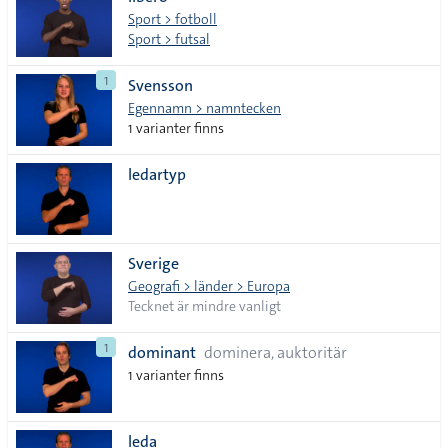
lista
Sport > fotboll
Sport > futsal
1
Svensson
Egennamn > namntecken
1 varianter finns
ledartyp
Sverige
Geografi > länder > Europa
Tecknet är mindre vanligt
1
dominant
dominera, auktoritär
1 varianter finns
leda