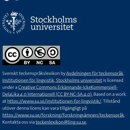
Svenskt teckenspråkslexikon by
Avdelningen för teckenspråk,
Institutionen för lingvistik, Stockholms universitet
is licensed
under a
Creative Commons Erkännande-IckeKommersiell-
DelaLika 4.0 Internationell (CC BY-NC-SA 4.0).
Based on a work
at
https://www.su.se/institutionen-for-lingvistik/
. Tillstånd
utöver denna licens kan vara tillgängligt på
https://www.su.se/forskning/forskningsämnen/teckenspråk
.
Kontakta oss via
teckenlexikon@ling.su.se
.