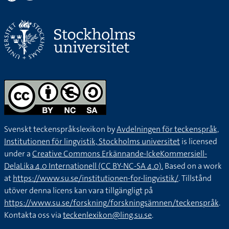
Svenskt teckenspråkslexikon by
Avdelningen för teckenspråk,
Institutionen för lingvistik, Stockholms universitet
is licensed
under a
Creative Commons Erkännande-IckeKommersiell-
DelaLika 4.0 Internationell (CC BY-NC-SA 4.0).
Based on a work
at
https://www.su.se/institutionen-for-lingvistik/
. Tillstånd
utöver denna licens kan vara tillgängligt på
https://www.su.se/forskning/forskningsämnen/teckenspråk
.
Kontakta oss via
teckenlexikon@ling.su.se
.