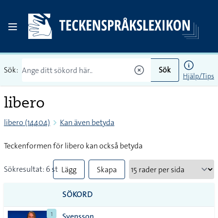
Sök:
Sök
Hjälp/Tips
libero
libero (14404)
Kan även betyda
Teckenformen för libero kan också betyda
Sökresultat: 6 st
Lägg
Skapa
till
PDF
SÖKORD
alla i
1
Svensson