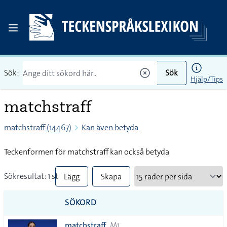
Sök:
Sök
Hjälp/Tips
matchstraff
matchstraff (14467)
Kan även betyda
Teckenformen för matchstraff kan också betyda
Sökresultat: 1 st
Lägg
Skapa
till
PDF
SÖKORD
alla i
matchstraff
M1