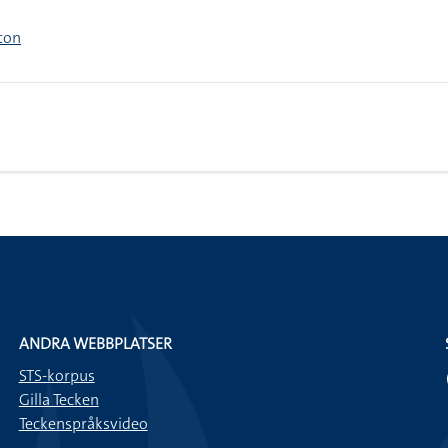
ton
ANDRA WEBBPLATSER
STS-korpus
Gilla Tecken
Teckenspråksvideo