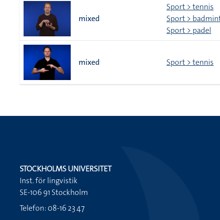
Sport > tennis
mixed
Sport > badmin
Sport > padel
mixed
Sport > tennis
STOCKHOLMS UNIVERSITET
Inst. för lingvistik
SE-106 91 Stockholm
Telefon: 08-16 23 47