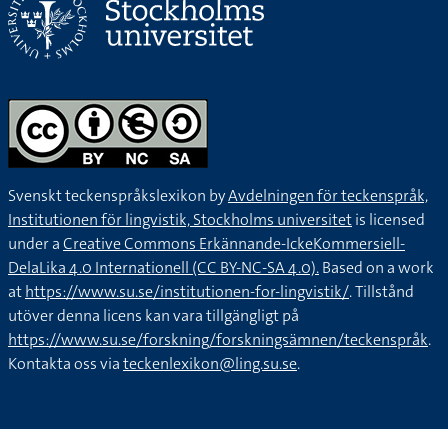
Svenskt teckenspråkslexikon by
Avdelningen för teckenspråk,
Institutionen för lingvistik, Stockholms universitet
is licensed
under a
Creative Commons Erkännande-IckeKommersiell-
DelaLika 4.0 Internationell (CC BY-NC-SA 4.0).
Based on a work
at
https://www.su.se/institutionen-for-lingvistik/
. Tillstånd
utöver denna licens kan vara tillgängligt på
https://www.su.se/forskning/forskningsämnen/teckenspråk
.
Kontakta oss via
teckenlexikon@ling.su.se
.