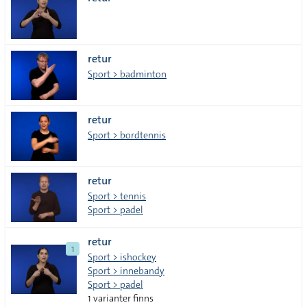
lista
retur
Sport > badminton
retur
Sport > bordtennis
retur
Sport > tennis
Sport > padel
retur
1
Sport > ishockey
Sport > innebandy
Sport > padel
1 varianter finns