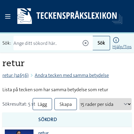
Sök:
Sök
Hjälp/Tips
retur
retur (14656)
Andra tecken med samma betydelse
Lista på tecken som har samma betydelse som retur
Sökresultat: 5 st
Lägg
Skapa
till
PDF
SÖKORD
alla i
retur