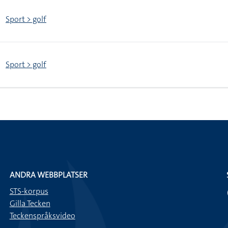
Sport > golf
Sport > golf
ANDRA WEBBPLATSER
STS-korpus
Gilla Tecken
Teckenspråksvideo