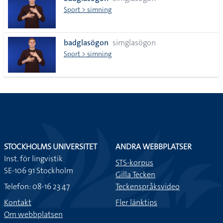
lista
Sport > simning
badglasögon
simglasögon
Sport > simning
STOCKHOLMS UNIVERSITET
ANDRA WEBBPLATSER
Inst. för lingvistik
STS-korpus
SE-106 91 Stockholm
Gilla Tecken
Telefon: 08-16 23 47
Teckenspråksvideo
Kontakt
Fler länktips
Om webbplatsen