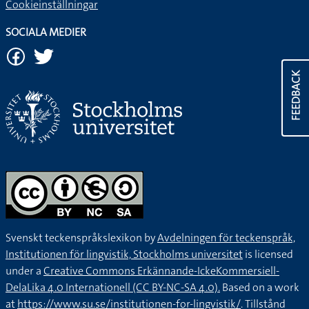
Cookieinställningar
SOCIALA MEDIER
FEEDBACK
Svenskt teckenspråkslexikon by
Avdelningen för teckenspråk,
Institutionen för lingvistik, Stockholms universitet
is licensed
under a
Creative Commons Erkännande-IckeKommersiell-
DelaLika 4.0 Internationell (CC BY-NC-SA 4.0).
Based on a work
at
https://www.su.se/institutionen-for-lingvistik/
. Tillstånd