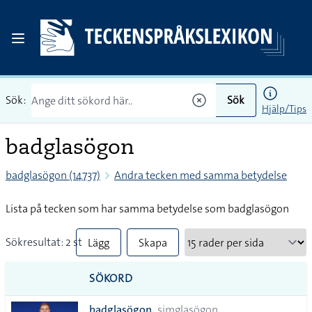
Sök:
Sök
Hjälp/Tips
badglasögon
badglasögon (14737)
Andra tecken med samma betydelse
Lista på tecken som har samma betydelse som badglasögon
Sökresultat: 2 st
Lägg
Skapa
till
PDF
SÖKORD
alla i
badglasögon
simglasögon