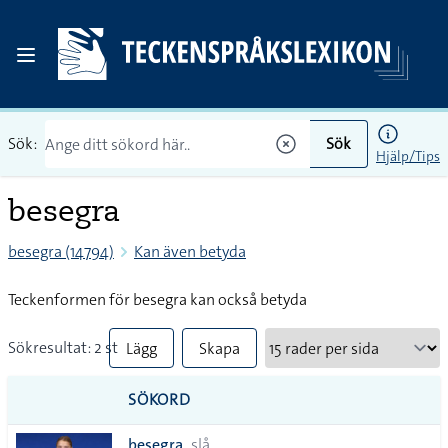
Sök:
Sök
Hjälp/Tips
besegra
besegra (14794)
Kan även betyda
Teckenformen för besegra kan också betyda
Sökresultat: 2 st
Lägg
Skapa
till
PDF
SÖKORD
alla i
besegra
slå