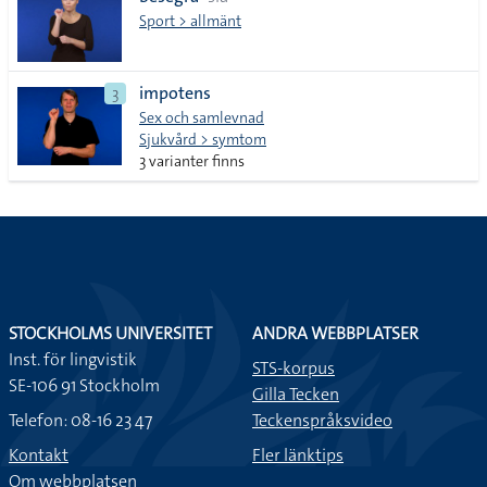
lista
Sport > allmänt
impotens
3
Sex och samlevnad
Sjukvård > symtom
3 varianter finns
STOCKHOLMS UNIVERSITET
ANDRA WEBBPLATSER
Inst. för lingvistik
STS-korpus
SE-106 91 Stockholm
Gilla Tecken
Telefon: 08-16 23 47
Teckenspråksvideo
Kontakt
Fler länktips
Om webbplatsen