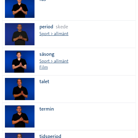
lista
period
skede
Sport > allmänt
säsong
Sport > allmänt
Film
talet
termin
tidsperiod