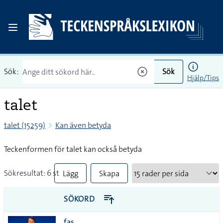
Sök:
Sök
Hjälp/Tips
talet
talet (15259)
Kan även betyda
Teckenformen för talet kan också betyda
Sökresultat: 6 st
Lägg
Skapa
till
PDF
SÖKORD
alla i
fas