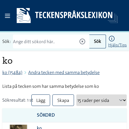
Sök:
Sök
Hjälp/Tips
ko
ko (15484)
Andra tecken med samma betydelse
Lista på tecken som har samma betydelse som ko
Sökresultat: 1 st
Lägg
Skapa
till
PDF
SÖKORD
alla i
ko