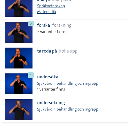
lista
Språkvetenskap
Matematik
2
forska
forskning
2 varianter finns
ta reda på
kolla upp
1
undersöka
Sjukvård > behandling och ingrepp
1 varianter finns
undersökning
Sjukvård > behandling och ingrepp