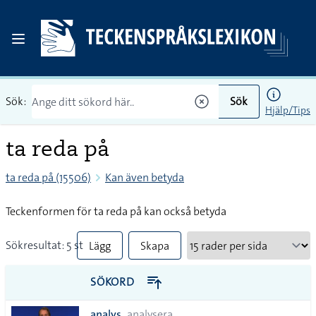
Sök:
Sök
Hjälp/Tips
ta reda på
ta reda på (15506)
Kan även betyda
Teckenformen för ta reda på kan också betyda
Sökresultat: 5 st
Lägg
Skapa
till
PDF
SÖKORD
alla i
analys
analysera