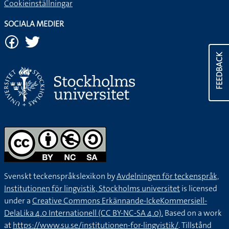
Cookieinställningar
SOCIALA MEDIER
FEEDBACK
Svenskt teckenspråkslexikon by
Avdelningen för teckenspråk,
Institutionen för lingvistik, Stockholms universitet
is licensed
under a
Creative Commons Erkännande-IckeKommersiell-
DelaLika 4.0 Internationell (CC BY-NC-SA 4.0).
Based on a work
at
https://www.su.se/institutionen-for-lingvistik/
. Tillstånd