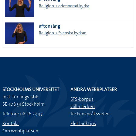
lista
Religion > odefinerad kyrka
aftonsång
Religion > Svenska kyrkan
STOCKHOLMS UNIVERSITET
ANDRA WEBBPLATSER
Inst. för lingvistik
STS-korpus
SE-106 91 Stockholm
Gilla Tecken
Telefon: 08-16 23 47
Teckenspråksvideo
Kontakt
Fler länktips
Om webbplatsen