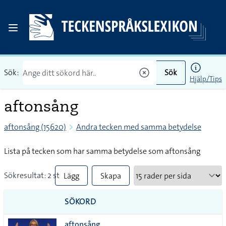
Sök:
Sök
Hjälp/Tips
aftonsång
aftonsång (15620)
Andra tecken med samma betydelse
Lista på tecken som har samma betydelse som aftonsång
Sökresultat: 2 st
Lägg
Skapa
till
PDF
SÖKORD
alla i
aftonsång