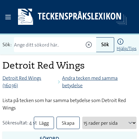
Sök:
Sök
Hjälp/Tips
Detroit Red Wings
Detroit Red Wings
Andra tecken med samma
(16036)
betydelse
Lista på tecken som har samma betydelse som Detroit Red
Wings
Sökresultat: 4 st
Lägg
Skapa
till
PDF
SÖKORD