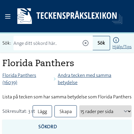
Sök:
Sök
Hjälp/Tips
Florida Panthers
Florida Panthers
Andra tecken med samma
(16039)
betydelse
Lista på tecken som har samma betydelse som Florida Panthers
Sökresultat: 3 st
Lägg
Skapa
till
PDF
SÖKORD