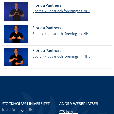
alla i
Florida Panthers
lista
Sport > klubbar och föreningar > NHL
Florida Panthers
Sport > klubbar och föreningar > NHL
Florida Panthers
Sport > klubbar och föreningar > NHL
STOCKHOLMS UNIVERSITET
ANDRA WEBBPLATSER
Inst. för lingvistik
STS-korpus