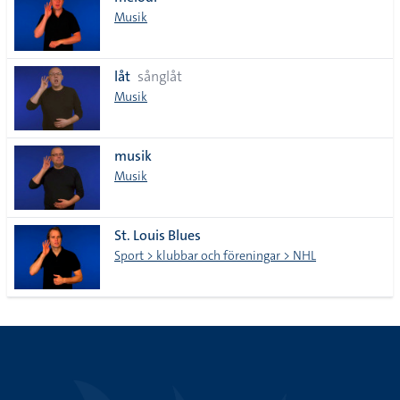
lista
Musik
låt
sånglåt
Musik
musik
Musik
St. Louis Blues
Sport > klubbar och föreningar > NHL