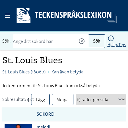
Sök:
Sök
Hjälp/Tips
St. Louis Blues
St. Louis Blues (16060)
Kan även betyda
Teckenformen för St. Louis Blues kan också betyda
Sökresultat: 4 st
Lägg
Skapa
till
PDF
SÖKORD
alla i
melodi