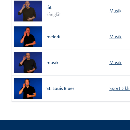
låt
Musik
sånglåt
melodi
Musik
musik
Musik
St. Louis Blues
Sport > kl