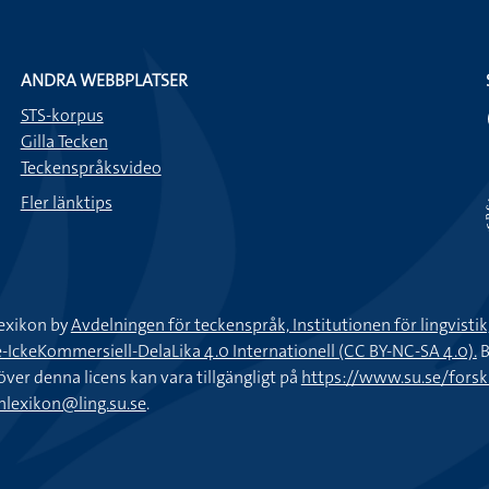
ANDRA WEBBPLATSER
STS-korpus
Gilla Tecken
Teckenspråksvideo
Fler länktips
exikon by
Avdelningen för teckenspråk, Institutionen för lingvisti
keKommersiell-DelaLika 4.0 Internationell (CC BY-NC-SA 4.0).
B
töver denna licens kan vara tillgängligt på
https://www.su.se/fors
nlexikon@ling.su.se
.