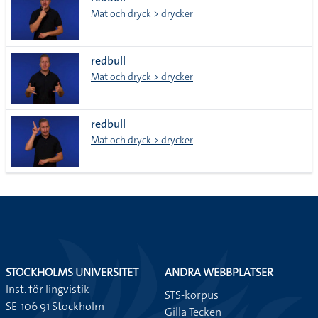
lista
Mat och dryck > drycker
redbull
Mat och dryck > drycker
redbull
Mat och dryck > drycker
STOCKHOLMS UNIVERSITET
ANDRA WEBBPLATSER
Inst. för lingvistik
STS-korpus
SE-106 91 Stockholm
Gilla Tecken