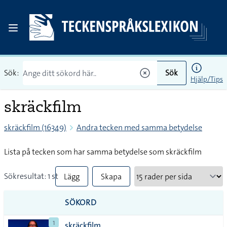
Sök:
Sök
Hjälp/Tips
skräckfilm
skräckfilm (16349)
Andra tecken med samma betydelse
Lista på tecken som har samma betydelse som skräckfilm
Sökresultat: 1 st
Lägg
Skapa
till
PDF
SÖKORD
alla i
1
skräckfilm