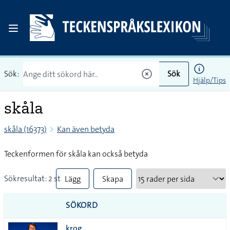
Sök:
Sök
Hjälp/Tips
skåla
skåla (16373)
Kan även betyda
Teckenformen för skåla kan också betyda
Sökresultat: 2 st
Lägg
Skapa
till
PDF
SÖKORD
alla i
krog