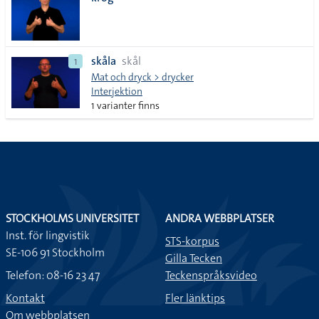
lista
skåla
skål
1
Mat och dryck > drycker
Interjektion
1 varianter finns
STOCKHOLMS UNIVERSITET
ANDRA WEBBPLATSER
Inst. för lingvistik
STS-korpus
SE-106 91 Stockholm
Gilla Tecken
Telefon: 08-16 23 47
Teckenspråksvideo
Kontakt
Fler länktips
Om webbplatsen