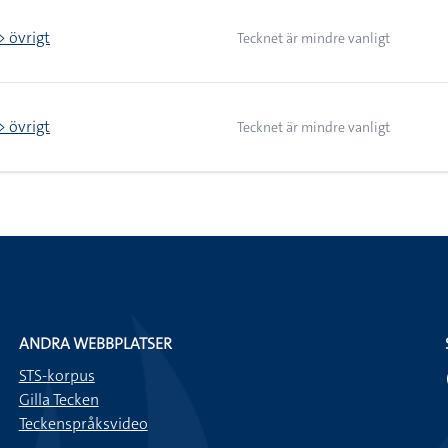
> övrigt
Tecknet är mindre vanligt
> övrigt
Tecknet är mindre vanligt
ANDRA WEBBPLATSER
STS-korpus
Gilla Tecken
Teckenspråksvideo