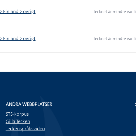
> Finland > övrigt
Tecknet är mindre vanli
> Finland > övrigt
Tecknet är mindre vanli
ANDRA WEBBPLATSER
STS-korpus
Gilla Tecken
Teckenspråksvideo