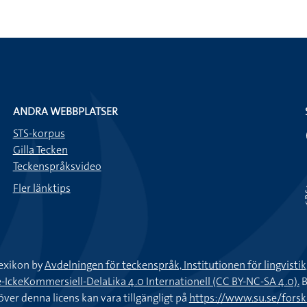
ANDRA WEBBPLATSER
STS-korpus
Gilla Tecken
Teckenspråksvideo
Fler länktips
exikon by
Avdelningen för teckenspråk, Institutionen för lingvisti
keKommersiell-DelaLika 4.0 Internationell (CC BY-NC-SA 4.0).
B
töver denna licens kan vara tillgängligt på
https://www.su.se/fors