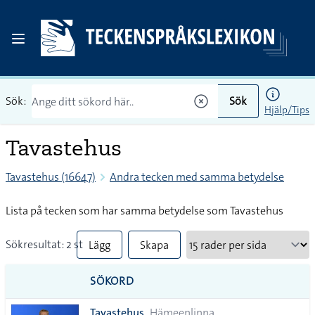
Sök:
Sök
Hjälp/Tips
Tavastehus
Tavastehus (16647)
Andra tecken med samma betydelse
Lista på tecken som har samma betydelse som Tavastehus
Sökresultat: 2 st
Lägg
Skapa
till
PDF
SÖKORD
alla i
Tavastehus
Hämeenlinna