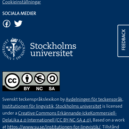
Cookieinställningar
SOCIALA MEDIER
FEEDBACK
Svenskt teckenspråkslexikon by
Avdelningen för teckenspråk,
Institutionen för lingvistik, Stockholms universitet
is licensed
under a
Creative Commons Erkännande-IckeKommersiell-
DelaLika 4.0 Internationell (CC BY-NC-SA 4.0).
Based on a work
at
https://www.su.se/institutionen-for-lingvistik/
. Tillstånd