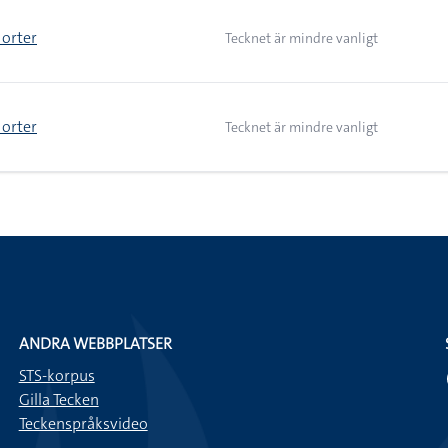
 orter
Tecknet är mindre vanligt
 orter
Tecknet är mindre vanligt
ANDRA WEBBPLATSER
STS-korpus
Gilla Tecken
Teckenspråksvideo