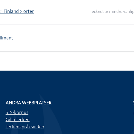
> Finland > orter
Tecknet är mindre vanlig
allmänt
ANDRA WEBBPLATSER
STS-korpus
Gilla Tecken
Teckenspråksvideo