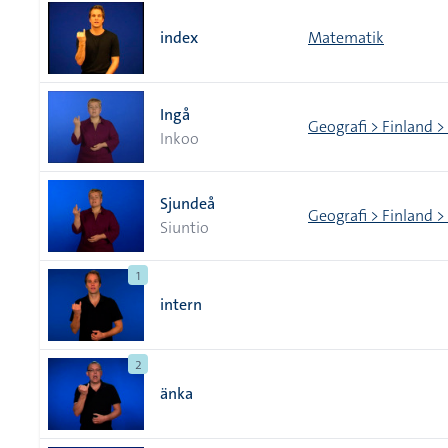
index
Matematik
Ingå
Geografi > Finland >
Inkoo
Sjundeå
Geografi > Finland >
Siuntio
1
intern
2
änka