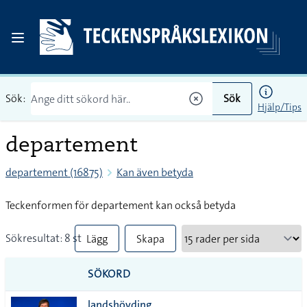
Sök:
Sök
Hjälp/Tips
departement
departement (16875)
Kan även betyda
Teckenformen för departement kan också betyda
Sökresultat: 8 st
Lägg
Skapa
till
PDF
SÖKORD
alla i
landshövding