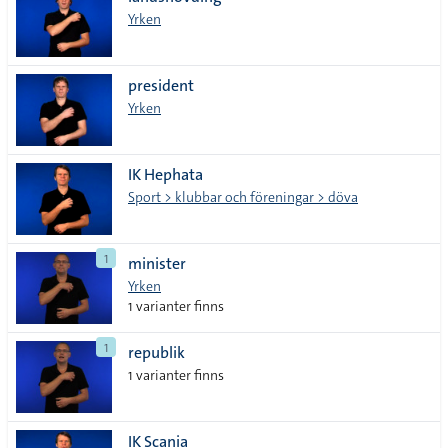
lista
Yrken
president
Yrken
IK Hephata
Sport > klubbar och föreningar > döva
1
minister
Yrken
1 varianter finns
1
republik
1 varianter finns
IK Scania