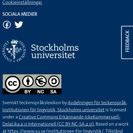
Cookieinställningar
SOCIALA MEDIER
FEEDBACK
Svenskt teckenspråkslexikon by
Avdelningen för teckenspråk,
Institutionen för lingvistik, Stockholms universitet
is licensed
under a
Creative Commons Erkännande-IckeKommersiell-
DelaLika 4.0 Internationell (CC BY-NC-SA 4.0).
Based on a work
at
https://www.su.se/institutionen-for-lingvistik/
. Tillstånd