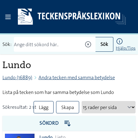
Sök:
Sök
Hjälp/Tips
Lundo
Lundo (16889)
Andra tecken med samma betydelse
Lista på tecken som har samma betydelse som Lundo
Sökresultat: 2 st
Lägg
Skapa
till
PDF
SÖKORD
alla i
Lundo
Lieto