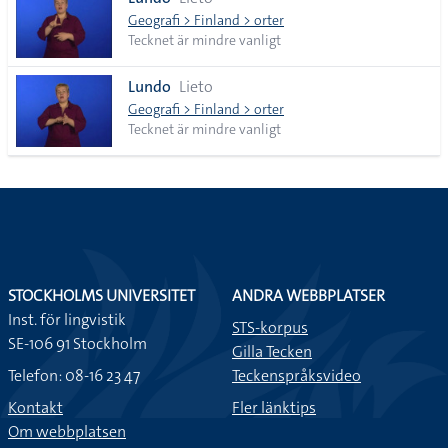
lista
Geografi > Finland > orter
Tecknet är mindre vanligt
Lundo
Lieto
Geografi > Finland > orter
Tecknet är mindre vanligt
STOCKHOLMS UNIVERSITET
ANDRA WEBBPLATSER
Inst. för lingvistik
STS-korpus
SE-106 91 Stockholm
Gilla Tecken
Telefon: 08-16 23 47
Teckenspråksvideo
Kontakt
Fler länktips
Om webbplatsen