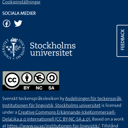
Cookieinställningar
SOCIALA MEDIER
FEEDBACK
Svenskt teckenspråkslexikon by
Avdelningen för teckenspråk,
Institutionen för lingvistik, Stockholms universitet
is licensed
under a
Creative Commons Erkännande-IckeKommersiell-
DelaLika 4.0 Internationell (CC BY-NC-SA 4.0).
Based on a work
at
https://www.su.se/institutionen-for-lingvistik/
. Tillstånd