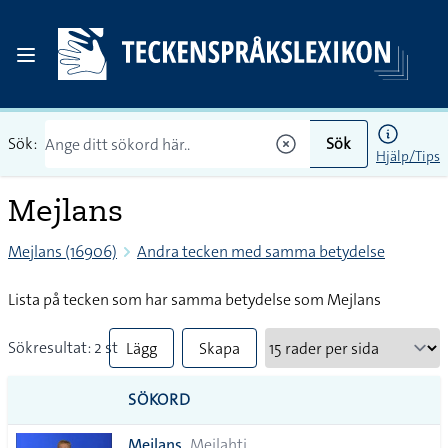
Sök:
Sök
Hjälp/Tips
Mejlans
Mejlans (16906)
Andra tecken med samma betydelse
Lista på tecken som har samma betydelse som Mejlans
Sökresultat: 2 st
Lägg
Skapa
till
PDF
SÖKORD
alla i
Mejlans
Meilahti