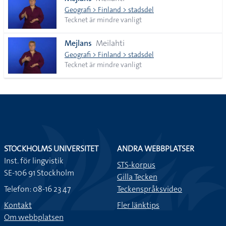
lista
Geografi > Finland > stadsdel
Tecknet är mindre vanligt
Mejlans
Meilahti
Geografi > Finland > stadsdel
Tecknet är mindre vanligt
STOCKHOLMS UNIVERSITET
ANDRA WEBBPLATSER
Inst. för lingvistik
STS-korpus
SE-106 91 Stockholm
Gilla Tecken
Telefon: 08-16 23 47
Teckenspråksvideo
Kontakt
Fler länktips
Om webbplatsen