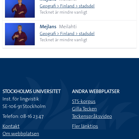
lista
Geografi > Finland > stadsdel
Tecknet är mindre vanligt
Mejlans
Meilahti
Geografi > Finland > stadsdel
Tecknet är mindre vanligt
STOCKHOLMS UNIVERSITET
ANDRA WEBBPLATSER
Inst. för lingvistik
STS-korpus
SE-106 91 Stockholm
Gilla Tecken
Telefon: 08-16 23 47
Teckenspråksvideo
Kontakt
Fler länktips
Om webbplatsen