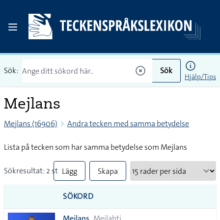
Sök:
Sök
Hjälp/Tips
Mejlans
Mejlans (16906)
Andra tecken med samma betydelse
Lista på tecken som har samma betydelse som Mejlans
Sökresultat: 2 st
Lägg
Skapa
till
PDF
SÖKORD
alla i
Mejlans
Meilahti