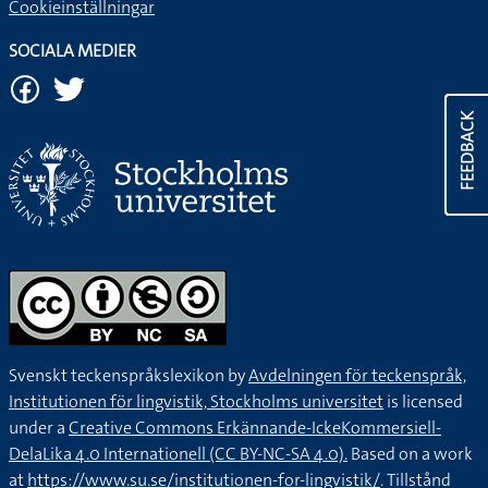
Cookieinställningar
SOCIALA MEDIER
FEEDBACK
Svenskt teckenspråkslexikon by
Avdelningen för teckenspråk,
Institutionen för lingvistik, Stockholms universitet
is licensed
under a
Creative Commons Erkännande-IckeKommersiell-
DelaLika 4.0 Internationell (CC BY-NC-SA 4.0).
Based on a work
at
https://www.su.se/institutionen-for-lingvistik/
. Tillstånd