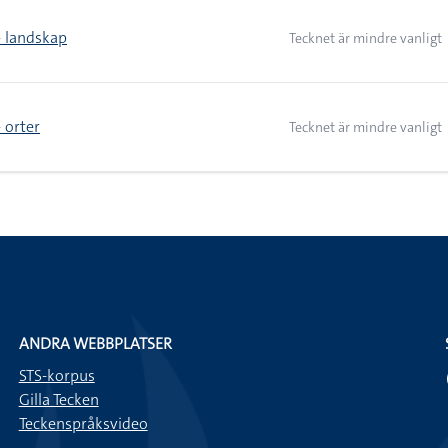
> landskap
Tecknet är mindre vanligt
 orter
Tecknet är mindre vanligt
ANDRA WEBBPLATSER
STS-korpus
Gilla Tecken
Teckenspråksvideo