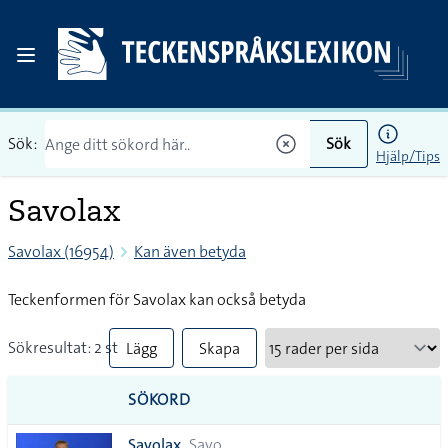
Sök:
Sök
Hjälp/Tips
Savolax
Savolax (16954)
Kan även betyda
Teckenformen för Savolax kan också betyda
Sökresultat: 2 st
Lägg
Skapa
till
PDF
SÖKORD
alla i
Savolax
Savo