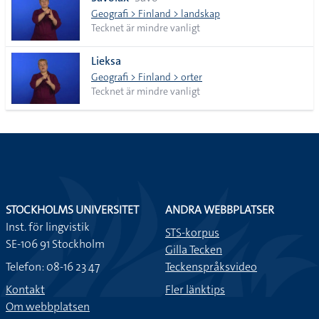
lista
Geografi > Finland > landskap
Tecknet är mindre vanligt
Lieksa
Geografi > Finland > orter
Tecknet är mindre vanligt
STOCKHOLMS UNIVERSITET
ANDRA WEBBPLATSER
Inst. för lingvistik
STS-korpus
SE-106 91 Stockholm
Gilla Tecken
Telefon: 08-16 23 47
Teckenspråksvideo
Kontakt
Fler länktips
Om webbplatsen