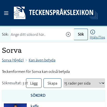
Sök:
Sök
Hjälp/Tips
Sorva
Sorva (16962)
Kan även betyda
Teckenformen för Sorva kan också betyda
Sökresultat: 3 st
Lägg
Skapa
till
PDF
SÖKORD
alla i
kaffe