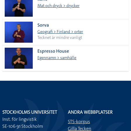
lista
Mat och dryck > drycker
Sorva
Geografi > Finland > orter
Tecknet är mindre vanligt
Espresso House
Egennamn > samhälle
STOCKHOLMS UNIVERSITET
ANDRA WEBBPLATSER
Inst. för lingvistik
STS-korpus
SE-106 91 Stockholm
Gilla Tecken