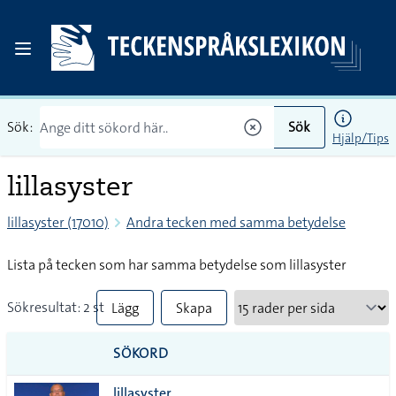
Sök:
Sök
Hjälp/Tips
lillasyster
lillasyster (17010)
Andra tecken med samma betydelse
Lista på tecken som har samma betydelse som lillasyster
Sökresultat: 2 st
Lägg
Skapa
till
PDF
SÖKORD
alla i
lillasyster