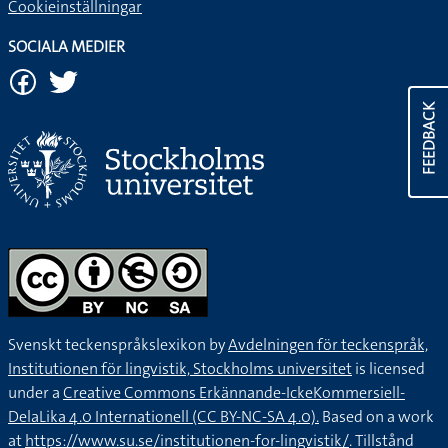
Cookieinställningar
SOCIALA MEDIER
FEEDBACK
Svenskt teckenspråkslexikon by
Avdelningen för teckenspråk,
Institutionen för lingvistik, Stockholms universitet
is licensed
under a
Creative Commons Erkännande-IckeKommersiell-
DelaLika 4.0 Internationell (CC BY-NC-SA 4.0).
Based on a work
at
https://www.su.se/institutionen-for-lingvistik/
. Tillstånd